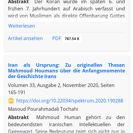
Abstrakt
Der Koran wurde im späten 6. und
frühen 7. Jahrhundert auf Arabisch verfasst und
wird von Muslimen als direkte Offenbarung Gottes
an den Propheten Muhammad angesehen. Die
Weiterlesen
Ähnlichkeiten zwischen den Konzepten des Korans
und der Bibel sind so zahlreich, dass niemand
PDF
Artikel ansehen
787.54 K
daran zweifelt, dass der Koran eine Fortsetzung der
jüdisch-christlichen Tradition darstellt. Dennoch
unterscheiden sich die heute existierenden
Iran als Ursprung: Zu originellen Thesen
islamischen Konfessionen in grundlegenden
Mahmoud Houmans über die Anfangsmomente
Glaubensfragen von den christlichen Konfessionen,
der Geschichte Irans
wobei die Kreuzigung von Jesus eine der
Volumen 33, Ausgabe 2, November 2020, Seiten
bedeutendsten Differenzen ist. Das wichtigste
165-191
Dokument dieses Glaubens ist Vers 157 der Sure
https://doi.org/10.22034/spektrum.2020.190288
An-Nisa im Koran, der offen für Interpretationen ist.
Nach dem Tod des Propheten griffen arabische
Masoud Pourahmadali Tochahi
Muslime 633 das benachbarte Sassanidenreich im
Abstrakt
Mahmoud Human gehört zu den
Norden an. Sie waren siegreich, und seitdem
bedeutendsten iranischen Intellektuellen der
nahmen die Perser den Islam als Staatsreligion an.
Gegenwart. Seine Bedeutung zeigt sich nicht nur in