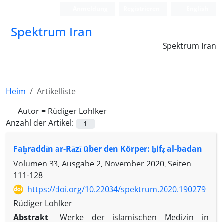
Anmeldung
Registrieren
English
Spektrum Iran
Spektrum Iran
Heim
Artikelliste
Autor =
Rüdiger Lohlker
Anzahl der Artikel:
1
Faḫraddīn ar-Rāzī über den Körper: ḥifẓ al-badan
Volumen 33, Ausgabe 2, November 2020, Seiten
111-128
https://doi.org/10.22034/spektrum.2020.190279
Rüdiger Lohlker
Abstrakt
Werke der islamischen Medizin in