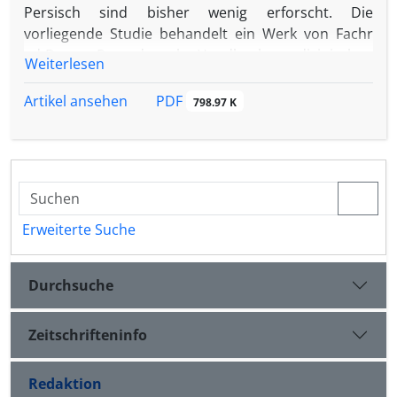
Persisch sind bisher wenig erforscht. Die
vorliegende Studie behandelt ein Werk von Fachr
ad-Dīn ar-Rāzī, das als Handbuch medizinischen
Weiterlesen
Wissens und medizinischer Therapien beschrieben
werden kann.
PDF
Artikel ansehen
798.97 K
Erweiterte Suche
Durchsuche
Zeitschrifteninfo
Redaktion