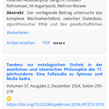
Fatemeh Abdollahpour sangchi, Hossein
Rahnamaei, Ali Asgariyazdi, Mehran Rezaee
Abstrakt
Der vorliegende Beitrag untersucht das
komplexe Wechselverhältnis zwischen Datenbias,
algorithmischer Ethik und den gesellschaftlichen
Konsequenzen digitaler Hermeneutik. Mit der
Weiterlesen
zunehmenden Präsenz künstlicher Intelligenz in
interpretativen Praxisfeldern insbesondere in der
PDF
Artikel ansehen
569.89 K
Auslegung religiöser und philosophischer Texte,
geraten die Annahmen von Datenneutralität und
algorithmischer Objektivität zunehmend in die
Tendenz zur ontologischen Einheit in der
Kritik. In einem analytisch-erklärenden Zugriff zeigt
westlichen und islamischen Philosophie des 17.
die Studie, dass Trainingsdaten keineswegs neutrale
Jahrhunderts: Eine Fallstudie zu Spinoza und
Träger von Information darstellen, sondern
Mulla Sadra.
vielmehr kulturelle Vorverständnisse,
Volumen 37, Ausgabe 2, Dezember 2024, Seiten
259-
Wertsetzungen und implizite Annahmen in sich
279
tragen, die in algorithmischen Prozessen
fortgeschrieben und reproduziert werden. Diese
https://doi.org/10.22034/spektrum.2024.491219.1010
Reproduktion kann zu semantischer Verengung, zur