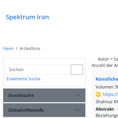
Spektrum Iran
Heim
Artikelliste
Autor =
S
Anzahl der Ar
Erweiterte Suche
Künstliche
Volumen 38,
https:/
Durchsuche
Shahnaz K
Abstrakt
Zeitschrifteninfo
Beziehunge