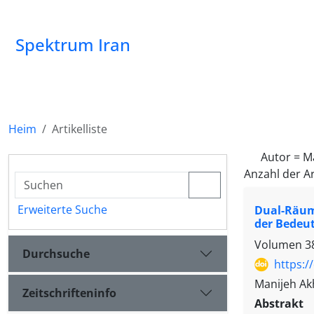
Spektrum Iran
Heim
Artikelliste
Autor =
M
Anzahl der Ar
Erweiterte Suche
Dual-Räuml
der Bedeu
Volumen 38,
Durchsuche
https:/
Manijeh Ak
Zeitschrifteninfo
Abstrakt