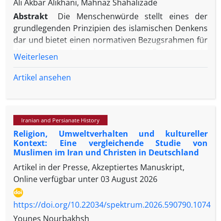
Ali Akbar Alikhani, Mahnaz Shahalizade
Abstrakt
Die Menschenwürde stellt eines der
grundlegenden Prinzipien des islamischen Denkens
dar und bietet einen normativen Bezugsrahmen für
das Verständnis humanitärer Prinzipien in
Weiterlesen
bewaffneten Konflikten. Obwohl das humanitäre
Völkerrecht in der wissenschaftlichen Forschung
Artikel ansehen
umfassend behandelt wurde, ist der
Zusammenhang zwischen Menschenwürde und
humanitären Normen innerhalb der islamischen
Iranian and Persianate History
Geistestradition bislang nicht systematisch
Religion, Umweltverhalten und kultureller
untersucht worden. Diese Studie analysiert die
Kontext: Eine vergleichende Studie von
konzeptionellen Grundlagen der Menschenwürde,
Muslimen im Iran und Christen in Deutschland
identifiziert die wesentlichen humanitären Normen
Artikel in der Presse, Akzeptiertes Manuskript,
in den islamischen Quellen und untersucht die
Online verfügbar unter
03 August 2026
Beziehung zwischen diesen beiden Konzepten.
Mithilfe einer qualitativen Inhaltsanalyse und einer
https://doi.org/10.22034/spektrum.2026.590790.1074
historischen Analyse stützt sich die Untersuchung
auf den Koran, die prophetische Sunna, die Nahj al-
Younes Nourbakhsh