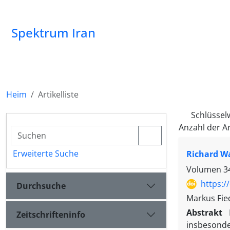
Spektrum Iran
Heim
Artikelliste
Schlüssel
Anzahl der Ar
Erweiterte Suche
Richard Wa
Volumen 34
https:/
Durchsuche
Markus Fie
Abstrakt
Zeitschrifteninfo
insbesonde