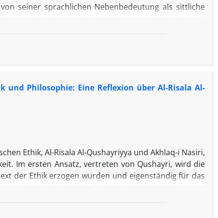
 von seiner sprachlichen Nebenbedeutung als sittliche
uminosen als eine numinose Deutungs- und Bewertungs-
mit ihren äußeren Formen, etwa der mystischen Leere mit
und Philosophie: Eine Reflexion über Al-Risala Al-
hen Ethik, Al-Risala Al-Qushayriyya und Akhlaq-i Nasiri,
eit. Im ersten Ansatz, vertreten von Qushayri, wird die
ntext der Ethik erzogen wurden und eigenständig für das
 Verhalten die Fürsorge für andere voraus, und eine
ügigkeit und Freiheit verkörpert, schützt sowohl die
Im Ansatz von Khaaje Nasir hingegen, der auf einem