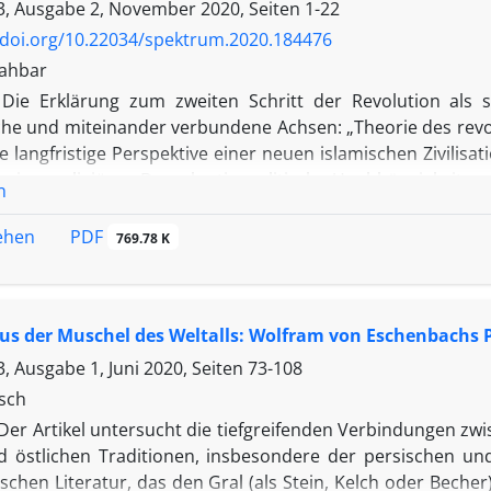
, Ausgabe 2, November 2020, Seiten
1-22
/doi.org/10.22034/spektrum.2020.184476
Rahbar
Die Erklärung zum zweiten Schritt der Revolution als st
che und miteinander verbundene Achsen: „Theorie des revol
e langfristige Perspektive einer neuen islamischen Zivilisat
 einer religiösen Demokratie, politische Unabhängigkeit, n
n
olitischen und sicherheitspolitischen Schicksal – legen au
sozialpolitische Fragestellungen. Unter Anwendung eines i
PDF
sehen
769.78 K
-Stichprobenanalyse stellt dieser Artikel die qualitative 
erungen der Islamischen Republik Iran in Bereichen wie
t, Transformation authentischer human-religiöser W
aus der Muschel des Weltalls: Wolfram von Eschenbachs P
assen lassen.
, Ausgabe 1, Juni 2020, Seiten
73-108
tsch
Der Artikel untersucht die tiefgreifenden Verbindungen z
 östlichen Traditionen, insbesondere der persischen un
chen Literatur, das den Gral (als Stein, Kelch oder Becher