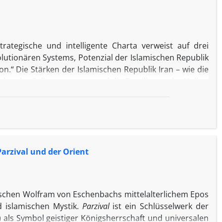
rategische und intelligente Charta verweist auf drei
utionären Systems, Potenzial der Islamischen Republik
ion.“ Die Stärken der Islamischen Republik Iran – wie die
ationales Selbstvertrauen und die Beteiligung des Volkes
f der Grundlage historischer Belege einen realistischen
nterpretativen Ansatzes und unter Nutzung der Technik
These auf, dass sich die wichtigsten sozialpolitischen
 fehlende umfassende Gerechtigkeit, staatsabhängige
erte sowie Oberflächlichkeit gegenüber dem Feind
arzival und der Orient
wischen Wolfram von Eschenbachs mittelalterlichem Epos
d islamischen Mystik.
Parzival
ist ein Schlüsselwerk der
) als Symbol geistiger Königsherrschaft und universalen