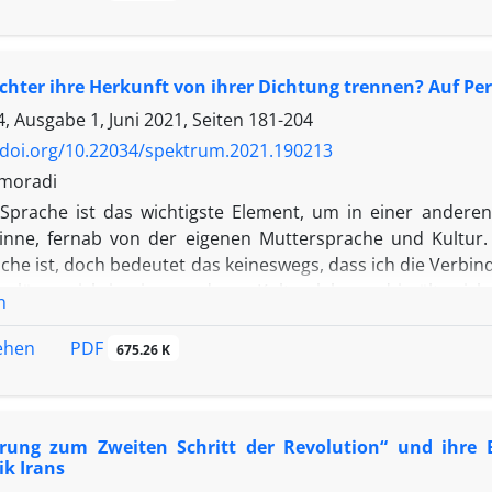
n platonisch-aristotelischen Konzept der Ethik basier
tigt, schafft die vollständige Verwirklichung individuelle
Individuums und somit für die systematische Realisierung 
hter ihre Herkunft von ihrer Dichtung trennen? Auf Per
atz aufgrund seiner Vollständigkeit und Durchführbarkei
rzuziehen zu sein, jedoch wird nach der Trennung 
, Ausgabe 1, Juni 2021, Seiten
181-204
ophie vorgeschlagen, diese Präferenz infrage gestellt.
/doi.org/10.22034/spektrum.2021.190213
hmoradi
Sprache ist das wichtigste Element, um in einer anderen
Sinne, fernab von der eigenen Muttersprache und Kultur. 
che ist, doch bedeutet das keineswegs, dass ich die Verbin
 Je länger ich in einer anderen Kultur lebe und je älter i
n
mir. In meinen Texten kehre ich oft zurück zum verlorenen
es vertrieben wurde. Dieser Gedanke kommt mir immer wied
PDF
sehen
675.26 K
die Ängste des Lebens nicht mit der ewigen Urangst verbu
at. Ereignisse des realen Lebens können in mir uralte k
n verbinden.
ärung zum Zweiten Schritt der Revolution“ und ihre Be
k Irans