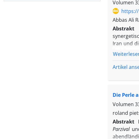
Volumen 33
https:/
Abbas Ali 
Abstrakt
synergetis
Iran und di
Etablierung
Weiterlese
an seinem p
Fokus auf 
Artikel an
der Eliten
Herausford
Wirtschaf
Die Perle 
zusammenf
Volumen 33
roland pie
Abstrakt
Parzival
und
abendländis