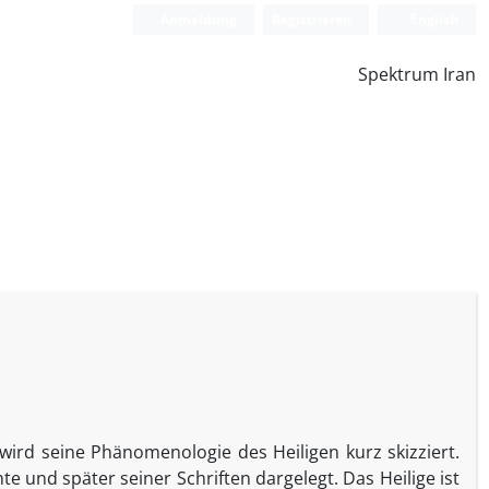
Anmeldung
Registrieren
English
Spektrum Iran
ird seine Phänomenologie des Heiligen kurz skizziert.
e und später seiner Schriften dargelegt. Das Heilige ist