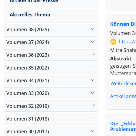
Artikel in der Presse
umfassende
berücksich
Aktuelles Thema
gerechten 
Können Dic
weiser Ans
Volumen 38 (2025)
Ansatz vo
Volumen 34
Moralphilos
https:/
Volumen 37 (2024)
Mitra Sha
Volumen 36 (2023)
Abstrakt
geistigen 
Volumen 35 (2022)
Mutterspra
Volumen 34 (2021)
Gegenteil:
Weiterlese
Heimat in 
Volumen 33 (2020)
dem Paradi
Artikel an
frage, ob 
Volumen 32 (2019)
Ursprung h
Erfahrunge
Volumen 31 (2018)
Die „Erkl
Problemati
Volumen 30 (2017)