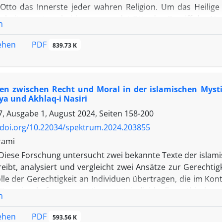
 Otto das Innerste jeder wahren Religion. Um das Heilige
heit zu unterscheiden, verwendet Otto den Begriff des N
n
Rudolf Otto sieht das Innerste der Religionen im Einklang 
ektonischen Leere von Moscheen.
PDF
sehen
839.73 K
n zwischen Recht und Moral in der islamischen Mystik 
a und Akhlaq-i Nasiri
, Ausgabe 1, August 2024, Seiten
158-200
/doi.org/10.22034/spektrum.2024.203855
rami
Diese Forschung untersucht zwei bekannte Texte der islamisc
ibt, analysiert und vergleicht zwei Ansätze zur Gerechtigk
olle der Gerechtigkeit an Individuen übertragen, die im Ko
emeinschaft sorgen. Hier setzt individuelles ethisches
n
entwickelte Person, die Eigenschaften wie Geduld, Großz
n Normen und hilft den Menschen in der Gesellschaft. 
PDF
sehen
593.56 K