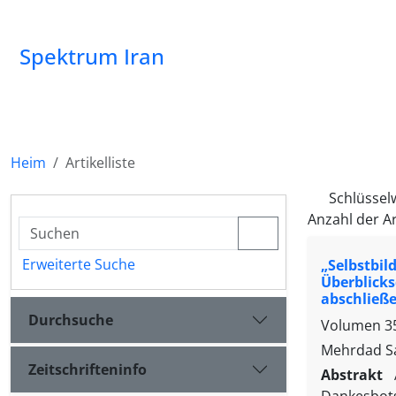
Spektrum Iran
Heim
Artikelliste
Schlüssel
Anzahl der Ar
Erweiterte Suche
„Selbstbi
Überblic
abschließ
Durchsuche
Volumen 35
Mehrdad S
Zeitschrifteninfo
Abstrakt