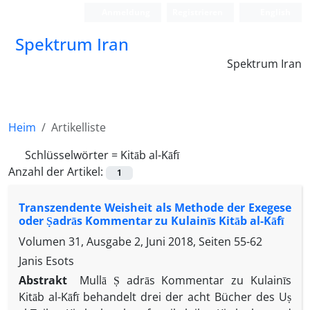
Anmeldung
Registrieren
English
Spektrum Iran
Spektrum Iran
Heim
Artikelliste
Schlüsselwörter =
Kitāb al-Kāfī
Anzahl der Artikel:
1
Transzendente Weisheit als Methode der Exegese
oder Ṣadrās Kommentar zu Kulainīs Kitāb al-Kāfī
Volumen 31, Ausgabe 2, Juni 2018, Seiten
55-62
Janis Esots
Abstrakt
Mullā Ṣ adrās Kommentar zu Kulainīs
Kitāb al-Kāfī behandelt drei der acht Bücher des Uṣ