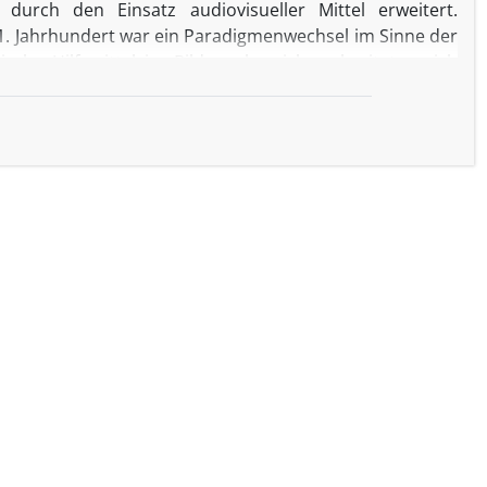
durch den Einsatz audiovisueller Mittel erweitert.
1. Jahrhundert war ein Paradigmenwechsel im Sinne der
sche Hilfsmittel im Bildungsbereich verbreiteten sich
pidemie hat Schulen auf der ganzen Welt mit der
richt abhalten zu können. Daher seit 2020 der Prozess
er Technologiemarkt hat eine sehr hohe Geschwindigkeit
ldung, insbesondere in Entwicklungsländern, konfrontiert
cklung von Infrastruktur-, Kultur- und Lehrakteuren im
er der Umgang mit dem genannten Herausforderungen
e das einzige, was die Bildungseinrichtungen der Welt
wendung von Technologie im Bildungsbereich gestellt
n Kritik hat viele Wurzeln, darunter die Prinzipien der
axis pragmatischer Philosophen und anderen basieren
ers Phänomenologische Sicht auf die Technik. In diesem
osophische Herausforderungen der Entwicklung von
ten Technologie diskutiert Unternehmen im Umgang mit
ular die Leistungsfähigkeit eines wissensbasierten
ür Kritik und Anpassung philosophischer Themen