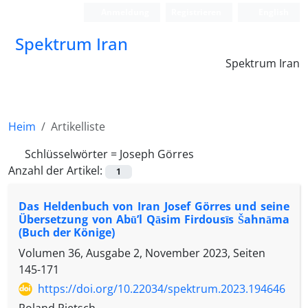
Anmeldung
Registrieren
English
Spektrum Iran
Spektrum Iran
Heim
Artikelliste
Schlüsselwörter =
Joseph Görres
Anzahl der Artikel:
1
Das Heldenbuch von Iran Josef Görres und seine
Übersetzung von Abū’l Qāsim Firdousīs Šahnāma
(Buch der Könige)
Volumen 36, Ausgabe 2, November 2023, Seiten
145-171
https://doi.org/10.22034/spektrum.2023.194646