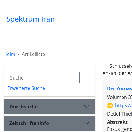
Spektrum Iran
Heim
Artikelliste
Schlüssel
Anzahl der Ar
Erweiterte Suche
Der Zoroa
Volumen 37
https:/
Durchsuche
Detlef Thiel
Abstrakt
Zeitschrifteninfo
Fokus geno