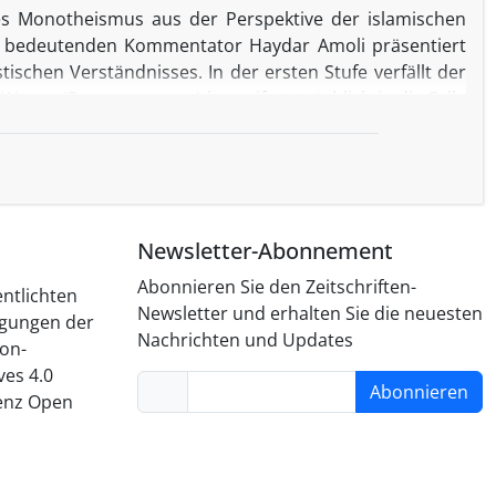
es Monotheismus aus der Perspektive der islamischen
m bedeutenden Kommentator Haydar Amoli präsentiert
ischen Verständnisses. In der ersten Stufe verfällt der
esen (Ens supremum) begreift, tatsächlich in die Falle
rt der esoterische Monotheismus diese Begrenzung und
n Wesen, sondern reines Sein und reine Tat selbst ist.
egralen Ontologie" Einheit und Vielheit in der göttlichen
euplatonischen Philosophie des Proklos, die eine tiefe
ationen herstellt. Durch eine detaillierte Analyse der
Newsletter-Abonnement
rspektive zu einem umfassenderen Verständnis des
 im Bereich der mystischen Theologie führen kann.
Abonnieren Sie den Zeitschriften-
entlichten
Newsletter und erhalten Sie die neuesten
ngungen der
Nachrichten und Updates
on-
es 4.0
Abonnieren
zenz Open