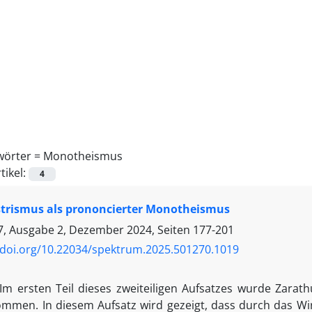
wörter =
Monotheismus
tikel:
4
strismus als prononcierter Monotheismus
, Ausgabe 2, Dezember 2024, Seiten
177-201
/doi.org/10.22034/spektrum.2025.501270.1019
Im ersten Teil dieses zweiteiligen Aufsatzes wurde Zarathu
mmen. In diesem Aufsatz wird gezeigt, dass durch das Wi