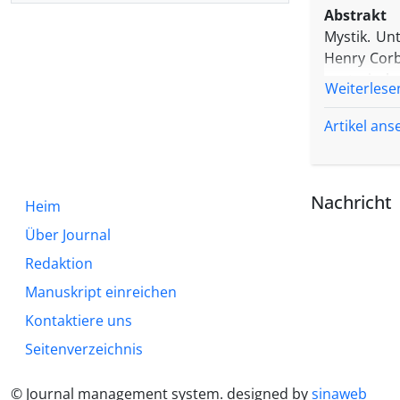
Abstrakt
Mystik. U
Henry Corb
exoterisch
Weiterlese
der "metap
entdeckt d
Artikel an
Schließlich
Sphäre ver
Harmonie z
Nachricht
Heim
Diagramme
Verhältniss
Über Journal
Redaktion
Manuskript einreichen
Kontaktiere uns
Seitenverzeichnis
© Journal management system.
designed by
sinaweb