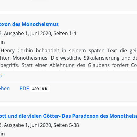
ne me-thodische Prüfung, inwieweit Zarathustra als Prophet
trismus auf dieser Basis zu den Weltreligionen gerechnet w
oxon des Monotheismus
, Ausgabe 1, Juni 2020, Seiten
1-4
in
Henry Corbin behandelt in seinem späten Text die ge
chten Monotheismus. Die westliche Säkularisierung und d
begriffs. Statt einer Ablehnung des Glaubens fordert C
us. Er unterscheidet zwischen einem exoterischen, dogma
n
n Gott. Seine wichtigsten Bezugspunkte sind islamische Mys
īd bedeutet keine numerische Einheit, sondern eine meta
PDF
sehen
409.18 K
 Mensch spielt darin eine zentrale Rolle als Mittler zwischen 
soterischen Ökumene erkennt Corbin die Legitimität vielfäl
n bloßen Dogmen ohne gelebte Erfahrung. Der Text ist ei
ott und die vielen Götter- Das Paradoxon des Monothei
ung religiöser Tiefe.
, Ausgabe 1, Juni 2020, Seiten
5-38
in