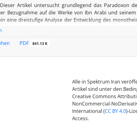
Dieser Artikel untersucht grundlegend das Paradoxon d
nter Bezugnahme auf die Werke von Ibn Arabi und seine
in eine dreistufige Analyse der Entwicklung des monotheist
e und konventionelle Monotheismus, der Gott als höchstes W
n
hysischen Idolatrie". In der zweiten Stufe transzendie
ie "Einheit des Seins" (wahdat al-wujud), in dem Gott kei
PDF
sehen
841.13 K
 werden in der dritten Stufe durch die Etablierung einer "int
söhnt. Corbin vergleicht diesen gedanklichen Weg mit der n
wischen dem einen Gott und den vielen göttlichen Manifest
 von Haydar Amoli zeigt der Autor auf, wie diese Pe
es zwischen ontologischer Einheit und scheinbarer Vielheit
Alle in Spektrum Iran veröff
Artikel sind unter den Bedi
Creative Commons Attributi
NonCommercial-NoDerivativ
International (
CC BY 4.0
)-Li
Access.