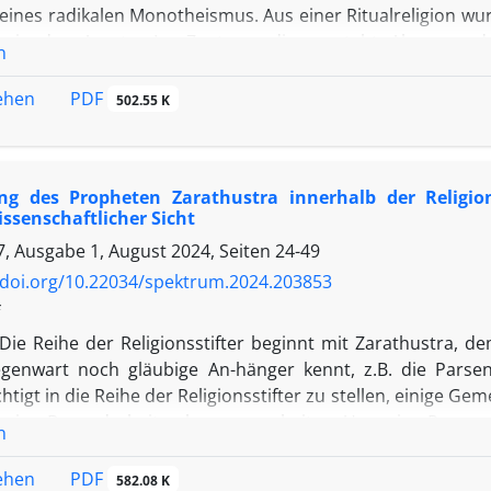
eines radikalen Monotheismus. Aus einer Ritualreligion wu
asis des Avesta. Im Zentrum dieser steht Ahuramazda
n
gen ein fast freundschaftliches Verhältnis pflegt. Darübe
aren Trennung von positiv besetztem Jenseits auf der einen
PDF
sehen
502.55 K
e Handeln im Diesseits ist die Grundlage dafür, wie über s
über hinaus werden im Aufsatz die Bedingungen in de
us erst ermöglichen sowie die Schattenseiten, die ein Mono
ung des Propheten Zarathustra innerhalb der Religi
finiert, der – neben Echnaton im Alten Ägypten – erstmalig
issenschaftlicher Sicht
eierte, die dann über das Judentum und Christentum sogar E
, Ausgabe 1, August 2024, Seiten
24-49
/doi.org/10.22034/spektrum.2024.203853
Die Reihe der Religionsstifter beginnt mit Zarathustra, d
genwart noch gläubige An-hänger kennt, z.B. die Parse
htigt in die Reihe der Religionsstifter zu stellen, einige G
seine Besonderheiten herauszuarbeiten. Um seine Person 
n
l der wahre Kern seiner Botschaft jenseits aller Mythen her
eismus, der das Judentum beeinflusste und im Christen-tu
PDF
sehen
582.08 K