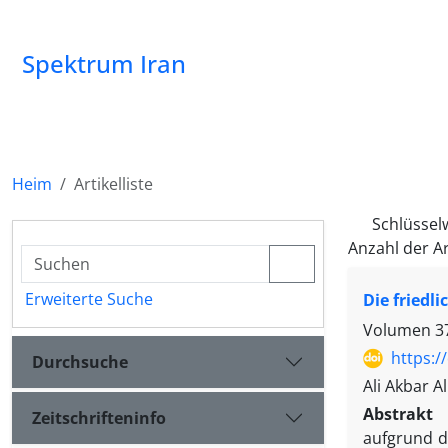
Spektrum Iran
Heim
Artikelliste
Schlüssel
Anzahl der Ar
Erweiterte Suche
Die friedl
Volumen 37
https:/
Durchsuche
Ali Akbar A
Abstrakt
Zeitschrifteninfo
aufgrund de