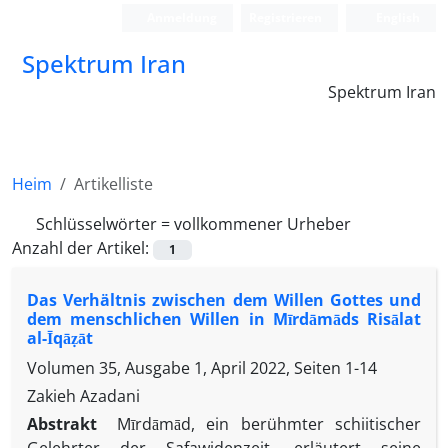
Anmeldung
Registrieren
English
Spektrum Iran
Spektrum Iran
Heim
Artikelliste
Schlüsselwörter =
vollkommener Urheber
Anzahl der Artikel:
1
Das Verhältnis zwischen dem Willen Gottes und
dem menschlichen Willen in Mīrdāmāds Risālat
al-Īqāẓāt
Volumen 35, Ausgabe 1, April 2022, Seiten
1-14
Zakieh Azadani
Abstrakt
Mīrdāmād, ein berühmter schiitischer