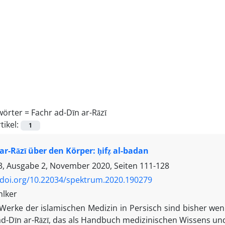
wörter =
Fachr ad-Dīn ar-Rāzī
tikel:
1
ar-Rāzī über den Körper: ḥifẓ al-badan
, Ausgabe 2, November 2020, Seiten
111-128
/doi.org/10.22034/spektrum.2020.190279
hlker
Werke der islamischen Medizin in Persisch sind bisher wen
ad-Dīn ar-Rāzī, das als Handbuch medizinischen Wissens u