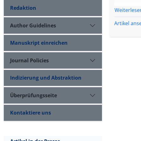
Redaktion
Weiterlese
Artikel an
Author Guidelines
Manuskript einreichen
Journal Policies
Indizierung und Abstraktion
Überprüfungsseite
Kontaktiere uns