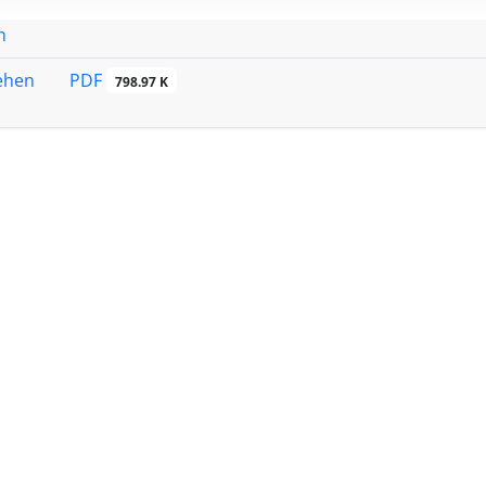
n
PDF
sehen
798.97 K