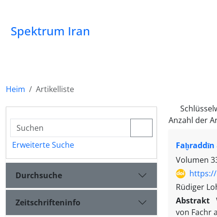
Spektrum Iran
Heim
Artikelliste
Schlüssel
Anzahl der Ar
Erweiterte Suche
Faḫraddīn 
Volumen 33
https:/
Durchsuche
Rüdiger Lo
Abstrakt
Zeitschrifteninfo
von Fachr 