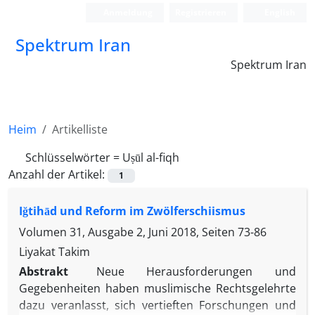
Anmeldung
Registrieren
English
Spektrum Iran
Spektrum Iran
Heim
Artikelliste
Schlüsselwörter =
Uṣūl al-fiqh
Anzahl der Artikel:
1
Iğtihād und Reform im Zwölferschiismus
Volumen 31, Ausgabe 2, Juni 2018, Seiten
73-86
Liyakat Takim
Abstrakt
Neue Herausforderungen und
Gegebenheiten haben muslimische Rechtsgelehrte
dazu veranlasst, sich vertieften Forschungen und