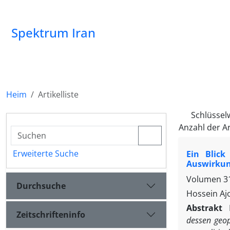
Spektrum Iran
Heim
Artikelliste
Schlüssel
Anzahl der Ar
Erweiterte Suche
Ein Blick
Auswirku
Volumen 31
Durchsuche
Hossein Aj
Abstrakt
Zeitschrifteninfo
dessen geop