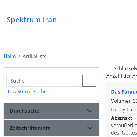
Spektrum Iran
Heim
Artikelliste
Schlüssel
Anzahl der Ar
Erweiterte Suche
Das Parad
Volumen 33
Henry Corb
Durchsuche
Abstrakt
veräußerli
Zeitschrifteninfo
des Gottes