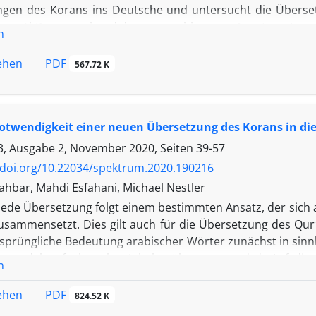
gen des Korans ins Deutsche und untersucht die Überse
Sure Al-Baqara anhand des vorgeschlagenen Ansatzes. Insge
n
eine dem Text nähere Übersetzung mit genaueren Entsprech
PDF
sehen
567.72 K
otwendigkeit einer neuen Übersetzung des Korans in die 
, Ausgabe 2, November 2020, Seiten
39-57
/doi.org/10.22034/spektrum.2020.190216
ahbar, Mahdi Esfahani, Michael Nestler
Jede Übersetzung folgt einem bestimmten Ansatz, der sich 
sammensetzt. Dies gilt auch für die Übersetzung des Qurʾā
rsprüngliche Bedeutung arabischer Wörter zunächst in si
wandel auf abstrakte Inhalte übertragen wird. Auf dies
n
der Wortwurzeln zu identifizieren und anschließend nach
 Die im ersten Teil des Artikels behandelten Beispiele und
PDF
sehen
824.52 K
 Wege eröffnet, auf deren Basis eine völlig neue Übersetzu