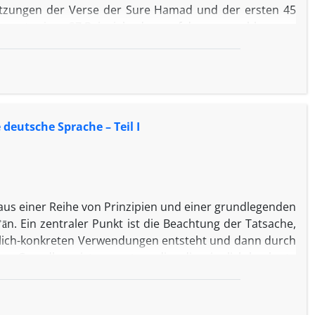
tzungen der Verse der Sure Hamad und der ersten 45
samt zeigen 37 Beispiele, dass auf der vorgeschlagenen
ungen tatsächlich möglich ist.
deutsche Sprache – Teil I
aus einer Reihe von Prinzipien und einer grundlegenden
n. Ein zentraler Punkt ist die Beachtung der Tatsache,
nnlich-konkreten Verwendungen entsteht und dann durch
er Grundlage ist es notwendig, die sinnlich-konkrete
 einer entsprechenden Entsprechung in der Zielsprache
 Schlüsselbegriffe zeigen, dass ein solcher Zugang zum
ng des Qurʾān ins Deutsche möglich ist.