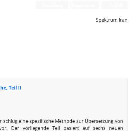
Anmeldung
Registrieren
English
Spektrum Iran
, Teil II
. Er schlug eine spezifische Methode zur Übersetzung von
or. Der vorliegende Teil basiert auf sechs neuen