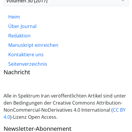
Volumen 30 (2017)
empfohlen, dass politische Entscheidungsträger
und Bildungseinrichtungen Maßnahmen zur
Heim
Stärkung der GAI-Kompetenz entwickeln und dass
Über Journal
GAI-Unternehmen Formen der Selbstregulierung
einführen, um Nutzer zu schützen.
Redaktion
Manuskript einreichen
Kontaktiere uns
Seitenverzeichnis
Nachricht
Alle in Spektrum Iran veröffentlichten Artikel sind unter
den Bedingungen der Creative Commons Attribution-
NonCommercial-NoDerivatives 4.0 International (
CC BY
4.0
)-Lizenz Open Access.
Newsletter-Abonnement