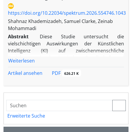
https://doi.org/10.22034/spektrum.2026.554746.1043
Shahnaz Khademizadeh, Samuel Clarke, Zeinab
Mohammadi
Abstrakt
Diese Studie untersucht die
vielschichtigen Auswirkungen der Künstlichen
Intelligenz (KI) auf zwischenmenschliche
Beziehungen in der iranischen Gesellschaft und
Weiterlesen
hebt die kulturellen, sozialen und psychologischen
Herausforderungen hervor, die mit der raschen
PDF
Artikel ansehen
626.21 K
Verbreitung von KI-Technologien einhergehen. Mit
der zunehmenden Integration von Instrumenten
wie virtuellen Assistenten, Social-Media-Algorithmen
und KI-gestützten Kommunikationsplattformen in
den Alltag verändern sich Interaktionsmuster,
emotionale Bindungen und kulturelle Normen
Erweiterte Suche
grundlegend. Die Untersuchung basiert auf zwölf
halbstrukturierten Interviews und folgt einem