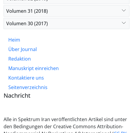
zwischen technologischer Innovation und der
Bewahrung iranischer sozialer Werte entscheidend
Volumen 31 (2018)
ist, damit KI die Grundlagen bedeutungsvoller
menschlicher Beziehungen stärkt, anstatt sie zu
Volumen 30 (2017)
untergraben.
Heim
Über Journal
Redaktion
Manuskript einreichen
Kontaktiere uns
Seitenverzeichnis
Nachricht
Alle in Spektrum Iran veröffentlichten Artikel sind unter
den Bedingungen der Creative Commons Attribution-