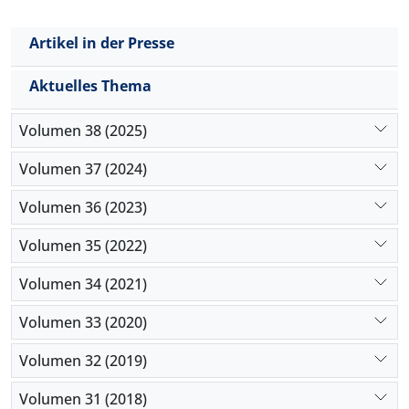
Governance zu stärken, Medien-Transparenz zu
erhöhen und in Medienkompetenz der Bevölkerung
Artikel in der Presse
zu investieren, um das Mediensystem des Iran in
eine nachhaltige und vertrauensbasierte Zukunft zu
Aktuelles Thema
steuern.
Volumen 38 (2025)
Volumen 37 (2024)
Volumen 36 (2023)
Volumen 35 (2022)
Volumen 34 (2021)
Volumen 33 (2020)
Volumen 32 (2019)
Volumen 31 (2018)