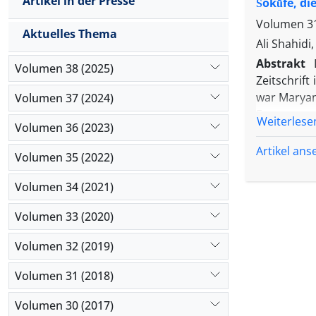
Artikel in der Presse
Šokūfe, di
Volumen 31
Aktuelles Thema
Ali Shahidi
Abstrakt
Volumen 38 (2025)
Zeitschrift
war Maryam
Volumen 37 (2024)
Frauen und
Weiterlese
Volumen 36 (2023)
"Mozayyan
thematisie
Artikel an
Volumen 35 (2022)
Zielsetzun
im Kontext
Volumen 34 (2021)
Volumen 33 (2020)
Volumen 32 (2019)
Volumen 31 (2018)
Volumen 30 (2017)