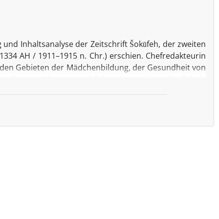
 und Inhaltsanalyse der Zeitschrift Šokūfeh, der zweiten
–1334 AH / 1911–1915 n. Chr.) erschien. Chefredakteurin
f den Gebieten der Mädchenbildung, der Gesundheit von
on Frauen. Mozayyan ol-Salṭaneh gründete die Schule
eide in den Leitartikeln und Berichten von Šokūfeh
in quantitatives und qualitatives Bild der Absichten,
sowie der Wünsche und Bestrebungen iranischer Frauen