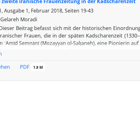
e zweite iranische Frauenzeitung in der Kadscharenzeit
, Ausgabe 1, Februar 2018, Seiten
19-43
, Gelareh Moradi
Dieser Beitrag befasst sich mit der historischen Einordnung
 iranischer Frauen, die in der späten Kadscharenzeit (1330
 ʿAmīd Semnānī (Mozayyan ol-Salṭaneh), eine Pionierin au
 Kindern sowie der kulturellen und sozialen Anliegen v
n
īye" sowie die Vereinigung "Hemmat-e Khawātīn", die b
rt werden. Die Inhaltsanalyse der Zeitschrift liefert e
PDF
sehen
1.8 M
gen und Aktivitäten der Chefredakteurin und Autorinnen 
 des sozialen Wandels in der späten Kadscharenzeit.