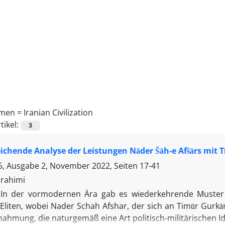
men =
Iranian Civilization
tikel:
3
eichende Analyse der Leistungen Nāder Šāh-e Afšārs mit 
, Ausgabe 2, November 2022, Seiten
17-41
rahimi
In der vormodernen Ära gab es wiederkehrende Muster 
 Eliten, wobei Nader Schah Afshar, der sich an Timūr Gurkān
ahmung, die naturgemäß eine Art politisch-militärischen Id