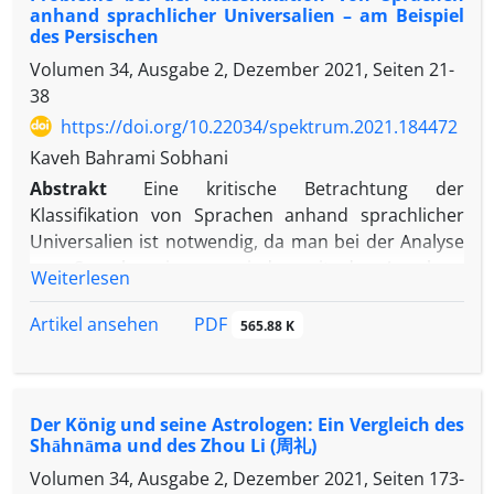
Voraussetzungen für den Pan-Islamismus und den
anhand sprachlicher Universalien – am Beispiel
(fremde oder Lehnwortpaare). Dies unterscheidet
politischen Islam im Iran schufen.
des Persischen
sich natürlich von den zufälligen
Volumen 34, Ausgabe 2, Dezember 2021, Seiten
21-
Übereinstimmungen, die normalerweise nur im
38
formalen Bereich gesucht werden, wie zum Beispiel
https://doi.org/10.22034/spektrum.2021.184472
bei den falschen Freunden oder bestimmten
Lautmalereien und Interjektionen. Darüber hinaus
Kaveh Bahrami Sobhani
gibt es einen selten erforschten Fall, der zwischen
Abstrakt
Eine kritische Betrachtung der
den gemeinsamen ererbten und Lehnwörtern eines
Klassifikation von Sprachen anhand sprachlicher
Sprachpaares in der etymologischen Forschung
Universalien ist notwendig, da man bei der Analyse
angesiedelt werden kann. Wenn es um ein einziges
von Sprachen immer wieder mit der Annahme
Weiterlesen
intralinguales hybrides Wort geht, das gleichzeitig
konfrontiert wird, dass beispielsweise Sprachen mit
aus erblichen und entlehnten oder
der Wortstellung SOV-Postpositionen aufweisen
PDF
Artikel ansehen
565.88 K
unterschiedlichen (anderen Sprach-)Elementen
oder nur die Bildung von pränominalen
besteht, spricht man von „hybriden Formationen“
Relativsätzen erlauben. In diesem Artikel wird
(Kluge 2011: XXIf.). Wenn wir dieses Thema jedoch
vorgeschlagen, dass das Persische ein
aus einer sprachpaarbezogenen Perspektive
Der König und seine Astrologen: Ein Vergleich des
Gegenbeispiel zu solchen Verallgemeinerungen
Shāhnāma und des Zhou Li (周礼)
betrachten, handelt es sich um interlinguale
darstellt. Am Beispiel des Persischen wird zudem
hybride Wortpaare, die einerseits in jeder einzelnen
Volumen 34, Ausgabe 2, Dezember 2021, Seiten
173-
untersucht, ob sich diese Methode der