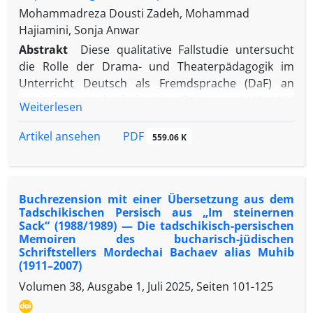
Mohammadreza Dousti Zadeh, Mohammad
Hajiamini, Sonja Anwar
Abstrakt
Diese qualitative Fallstudie untersucht
die Rolle der Drama- und Theaterpädagogik im
Unterricht Deutsch als Fremdsprache (DaF) an
iranischen Hochschulen im Zeitraum 1403–1404
Weiterlesen
(2024–2025). Ziel der Studie ist es, zu analysieren,
inwiefern dramapädagogische Methoden den
PDF
Artikel ansehen
559.06 K
Lernprozess von Studierenden erleichtern,
insbesondere im Hinblick auf den Abbau von
Sprechhemmungen, das Erlernen neuer Vokabeln
Buchrezension mit einer Übersetzung aus dem
und grammatikalischer Strukturen sowie die
Tadschikischen Persisch aus „Im steinernen
Förderung interkultureller Kompetenzen.
Sack“ (1988/1989) — Die tadschikisch-persischen
Ausgangspunkt ist die Frage, ob und wie
Memoiren des bucharisch-jüdischen
Theaterarbeit zur Überwindung von Scham und
Schriftstellers Mordechai Bachaev alias Muhib
(1911–2007)
Sprachangst beitragen und Studierende – vor allem
in den Anfangssemestern – zur aktiven Teilnahme
Volumen 38, Ausgabe 1, Juli 2025, Seiten
101-125
und Ausdrucksfähigkeit im Unterricht motivieren