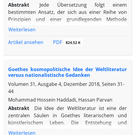
(mūbadān) und den Weisen (bikhardān). Ihre
Abstrakt
Jede Übersetzung folgt einem
Prophezeiungen betreffen zumeist das Schicksal
bestimmten Ansatz, der sich aus einer Reihe von
des Königs und seines Reiches.
Prinzipien und einer grundlegenden Methode
Diese Merkmale teilt sich die Rolle der Astronomen
zusammensetzt. Dies gilt auch für die Übersetzung
Weiterlesen
und Astrologen mit jener am chinesischen Hof. Das
des Qurʾān. Ein zentraler Punkt ist die Beachtung
zwischen 200 v. Chr. und 200 n. Chr. entstandene
der Tatsache, dass die ursprüngliche Bedeutung
PDF
Artikel ansehen
824.52 K
Zhou Li (周礼) – ein konfuzianischer Klassiker –
arabischer Wörter zunächst in sinnlich-konkreten
beschreibt ausführlich das sogenannte
Verwendungen entsteht und dann durch
„Astronomische Amt“, eine Einrichtung am
Bedeutungswandel auf abstrakte Inhalte
Kaiserhof, in der mehrere spezialisierte Gruppen
Goethes kosmopolitische Idee der Weltliteratur
übertragen wird. Auf dieser Grundlage ist es
dem Kaiser Vorhersagen lieferten. Es ist sehr
versus nationalistische Gedanken
notwendig, die sinnlich-konkrete Bedeutung der
wahrscheinlich, dass dieses System nach
Volumen 31, Ausgabe 4, Dezember 2018, Seiten
31-
Wortwurzeln zu identifizieren und anschließend
westlichem Vorbild geformt wurde, möglicherweise
44
nach einer entsprechenden Entsprechung in der
aus dem Alten Iran. Seine Wurzeln könnten im
Zielsprache zu suchen. Die im ersten Teil des
Mohammad Hossein Haddadi, Hassan Parvan
assyrischen und neubabylonischen Reich liegen, wo
Artikels behandelten Beispiele und Schlüsselbegriffe
Abstrakt
Die Idee der Weltliteratur ist eine der
zahlreiche Astrologen in verschiedenen Städten
zeigen, dass ein solcher Zugang zum Qurʾān neue
zentralen Säulen in Goethes literarischem und
ihre Berichte an den König in der Reichshauptstadt
Wege eröffnet, auf deren Basis eine völlig neue
künstlerischem Leben. Die Entstehung und
sendeten. Ein solches System der Zusammenarbeit
Übersetzung des Qurʾān ins Deutsche möglich ist.
Weiterentwicklung dieses Konzepts ist das Ergebnis
war in der griechisch-römischen Welt ohne Beispiel.
Weiterlesen