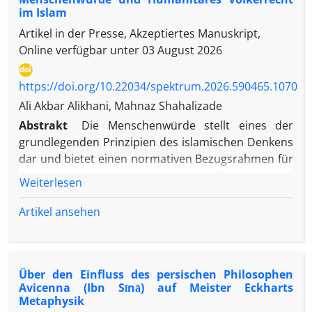
im Islam
Artikel in der Presse, Akzeptiertes Manuskript,
Online verfügbar unter
03 August 2026
https://doi.org/10.22034/spektrum.2026.590465.1070
Ali Akbar Alikhani, Mahnaz Shahalizade
Abstrakt
Die Menschenwürde stellt eines der
grundlegenden Prinzipien des islamischen Denkens
dar und bietet einen normativen Bezugsrahmen für
das Verständnis humanitärer Prinzipien in
Weiterlesen
bewaffneten Konflikten. Obwohl das humanitäre
Völkerrecht in der wissenschaftlichen Forschung
Artikel ansehen
umfassend behandelt wurde, ist der
Zusammenhang zwischen Menschenwürde und
humanitären Normen innerhalb der islamischen
Über den Einfluss des persischen Philosophen
Geistestradition bislang nicht systematisch
Avicenna (Ibn Sīnā) auf Meister Eckharts
untersucht worden. Diese Studie analysiert die
Metaphysik
konzeptionellen Grundlagen der Menschenwürde,