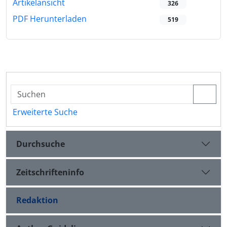
Artikelansicht
326
PDF Herunterladen
519
Erweiterte Suche
Durchsuche
Zeitschrifteninfo
Redaktion