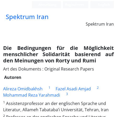
Anmeldung
Registrieren
English
Spektrum Iran
Spektrum Iran
Die Bedingungen für die Möglichkeit
menschlicher Solidarität basierend auf
den Meinungen von Rorty und Rumi
Art des Dokuments : Original Research Papers
Autoren
1
2
Alireza Omidbakhsh
Fazel Asadi Amjad
3
Mohammad Reza Yarahmadi
1
Assistenzprofessor an der englischen Sprache und
Literatur, Allameh Tabataba’i Universität, Tehran, Iran
2