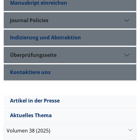
Der vorliegende Artikel behandelt die Kultur des
Manuskript einreichen
begünstigten und so die ideologischen
Friedens aus der Sicht Naṣīr al-Dīn Ṭūsīs und deren
Voraussetzungen für den Pan-Islamismus und den
Bedeutung für gegenwärtige Diskussionen über
Journal Policies
politischen Islam im Iran schufen.
Frieden. Dabei wird auch die Frage aufgeworfen, ob
Ṭūsīs Theorie als virtuelles Modell in der heutigen
Indizierung und Abstraktion
Situation nutzbar gemacht werden kann. Angesichts
der Tatsache, dass der Frieden sowohl durch die
„westliche Globalisierung“ als auch durch den
Überprüfungsseite
„islamischen Extremismus“ gefährdet ist, stellt sich
die Frage, wie Frieden und Sicherheit in der
Kontaktiere uns
heutigen Menschheitsgemeinschaft
wiederhergestellt werden können.
Artikel in der Presse
Aktuelles Thema
Volumen 38 (2025)