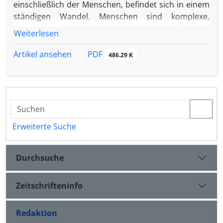
einschließlich der Menschen, befindet sich in einem
ständigen Wandel. Menschen sind komplexe,
soziale Wesen. Das Nebeneinander von Traditionen,
Weiterlesen
Kulturen, Religionen, Philosophien usw. hat seit
Anbeginn der Menschheit zu einer immer kleiner
PDF
Artikel ansehen
486.29 K
werdenden Welt geführt. In diesem Sinne bedeutet
Globalisierung Bewegung und Begegnung in Zeit
und Raum.
Die Wahrnehmung des ständigen Wandels des
Daseins ist ein wichtiger Schritt in Richtung der
Entwicklung transkultureller Kompetenz. Das
Erweiterte Suche
Verständnis der eigenen transkulturellen
Automatismen sogar noch mehr. Ziel ist es,
Durchsuche
persönliche sowie situationsspezifische
Kommunikations- und Handlungssicherheit im
Alltag, beruflich wie privat, zu erreichen oder
Zeitschrifteninfo
bestehende Fähigkeiten zu optimieren.
Redaktion