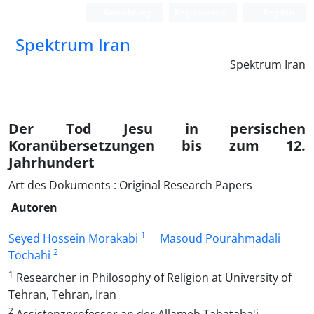
Anmeldung
Registrieren
English
Spektrum Iran
Spektrum Iran
Der Tod Jesu in persischen
Koranübersetzungen bis zum 12.
Jahrhundert
Art des Dokuments : Original Research Papers
Autoren
1
Seyed Hossein Morakabi
Masoud Pourahmadali
2
Tochahi
1
Researcher in Philosophy of Religion at University of
Tehran, Tehran, Iran
2