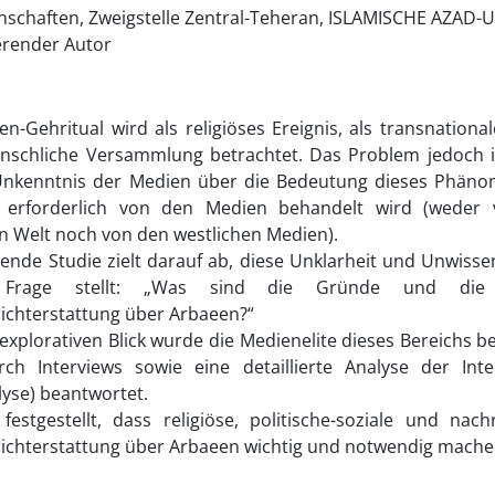
schaften, Zweigstelle Zentral-Teheran, ISLAMISCHE AZAD-U
erender Autor
n-Gehritual wird als religiöses Ereignis, als transnatio
nschliche Versammlung betrachtet. Das Problem jedoch i
 Unkenntnis der Medien über die Bedeutung dieses Phäno
 erforderlich von den Medien behandelt wird (weder
n Welt noch von den westlichen Medien).
gende Studie zielt darauf ab, diese Unklarheit und Unwisse
 Frage stellt: „Was sind die Gründe und die 
ichterstattung über Arbaeen?“
explorativen Blick wurde die Medienelite dieses Bereichs be
ch Interviews sowie eine detaillierte Analyse der Int
lyse) beantwortet.
estgestellt, dass religiöse, politische-soziale und nach
ichterstattung über Arbaeen wichtig und notwendig mache