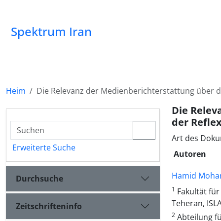
Spektrum Iran
Heim
Die Relevanz der Medienberichterstattung über d
Die Relev
der Refle
Art des Doku
Erweiterte Suche
Autoren
Hamid Moha
Durchsuche
1
Fakultät fü
Teheran, ISL
Zeitschrifteninfo
2
Abteilung f