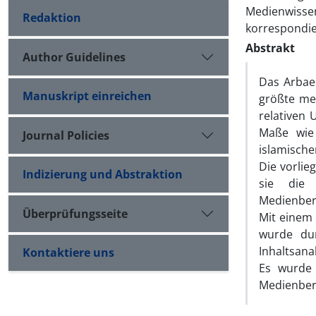
Medienwissen
Redaktion
korrespondi
Abstrakt
Author Guidelines
Das Arbaee
Manuskript einreichen
größte me
relativen
Maße wie
Journal Policies
islamische
Die vorlie
Indizierung und Abstraktion
sie die
Medienber
Überprüfungsseite
Mit einem 
wurde dur
Inhaltsana
Kontaktiere uns
Es wurde f
Medienber