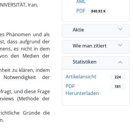
XML
NIVERSITÄT, Iran,
PDF
840.92 K
Aktie
nales Phänomen und als
st, dass aufgrund der
Wie man zitiert
mens, es nicht in dem
 von den Medien der
Statistiken
nheit zu klären, indem
Artikelansicht
Notwendigkeit der
224
PDF
181
fragt, und diese Frage
Herunterladen
erviews (Methode der
richtliche Gründe die
n.