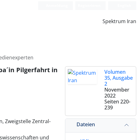
Anmeldung
Registrieren
English
Spektrum Iran
Medienexperten
a´in Pilgerfahrt in
Volumen
35, Ausgabe
2
November
2022
Seiten
220-
239
 Zweigstelle Zentral-
Dateien
nswissenschaften und