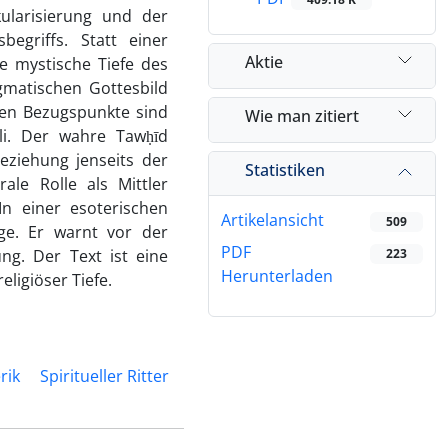
kularisierung und der
egriffs. Statt einer
Aktie
e mystische Tiefe des
gmatischen Gottesbild
ten Bezugspunkte sind
Wie man zitiert
li. Der wahre Tawḥīd
eziehung jenseits der
Statistiken
ale Rolle als Mittler
 In einer esoterischen
Artikelansicht
509
ege. Er warnt vor der
PDF
g. Der Text ist eine
223
Herunterladen
ligiöser Tiefe.
rik
Spiritueller Ritter