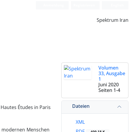
Anmeldung
Registrieren
English
Spektrum Iran
Volumen
33, Ausgabe
1
Juni 2020
Seiten
1-4
Dateien
 Hautes Études in Paris
XML
des modernen Menschen
PDF
409.18 K