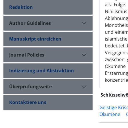
als Folge
Redaktion
Nihilismu
Ablehnung
Author Guidelines
Monotheis
und einem 
Manuskript einreichen
islamisch
bedeutet 
Vergegens
Journal Policies
zwischen g
Ökumene e
Indizierung und Abstraktion
Erstarrun
konzentrie
Überprüfungsseite
Schlüsselwö
Kontaktiere uns
Geistige Kris
Ökumene