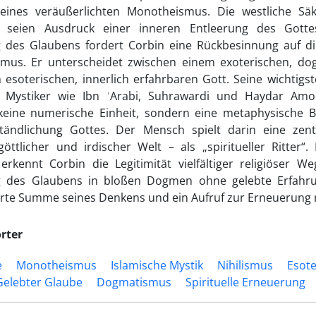
 eines veräußerlichten Monotheismus. Die westliche Sä
s seien Ausdruck einer inneren Entleerung des Gottesb
 des Glaubens fordert Corbin eine Rückbesinnung auf di
mus. Er unterscheidet zwischen einem exoterischen, do
esoterischen, innerlich erfahrbaren Gott. Seine wichtigs
e Mystiker wie Ibn ʿArabi, Suhrawardi und Haydar Amo
keine numerische Einheit, sondern eine metaphysische B
tändlichung Gottes. Der Mensch spielt darin eine zentr
öttlicher und irdischer Welt – als „spiritueller Ritter“.
rkennt Corbin die Legitimität vielfältiger religiöser W
g des Glaubens in bloßen Dogmen ohne gelebte Erfahrun
rte Summe seines Denkens und ein Aufruf zur Erneuerung re
rter
e
Monotheismus
Islamische Mystik
Nihilismus
Esote
Gelebter Glaube
Dogmatismus
Spirituelle Erneuerung