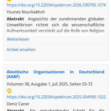
https://doi.org/10.22034/spektrum.2026.590790.1074
Younes Nourbakhsh
Abstrakt
Angesichts der zunehmenden globalen
Umweltkrisen richtet sich die wissenschaftliche
Aufmerksamkeit verstärkt auf die Rolle von Religion
bei der Herausbildung umweltfreundlichen
Weiterlesen
Verhaltens. Diese Studie untersucht vergleichend
den Einfluss islamischer und christlicher Lehren auf
Artikel ansehen
das Umweltverhalten von Muslimen im Iran (N =
442) und Christen in Deutschland (N = 58).
Grundlage der Untersuchung ist ein eigens
Alevitische Organisationen in Deutschland
entwickelter Fragebogen, dessen Daten mithilfe
(AABF)
nichtparametrischer statistischer Verfahren
Volumen 38, Ausgabe 1, Juli 2025, Seiten
55-72
analysiert wurden, einschließlich direkter
länderübergreifender Vergleiche zentraler
Zusammenhänge.
https://doi.org/10.22034/spektrum.2025.504990.1022
Bei iranischen Muslimen zeigten sich positive
Deniz Caner
Zusammenhänge zwischen Religiosität und
Abstrakt
Ein entscheidender Schritt für die