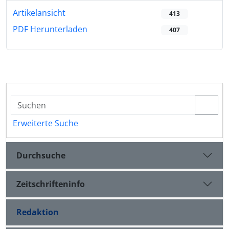
Artikelansicht
413
PDF Herunterladen
407
Erweiterte Suche
Durchsuche
Zeitschrifteninfo
Redaktion