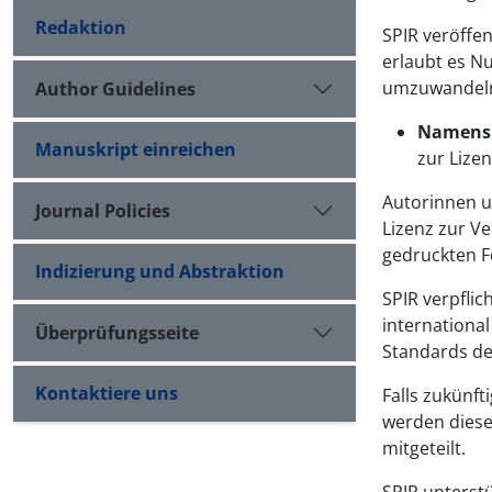
Redaktion
SPIR veröffen
erlaubt es Nu
umzuwandeln 
Author Guidelines
Namensn
Manuskript einreichen
zur Lize
Autorinnen u
Journal Policies
Lizenz zur Ve
gedruckten 
Indizierung und Abstraktion
SPIR verpflic
internationa
Überprüfungsseite
Standards de
Kontaktiere uns
Falls zukünf
werden diese
mitgeteilt.