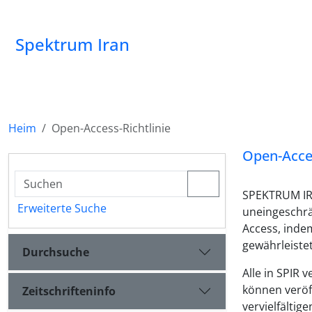
Spektrum Iran
Heim
Open-Access-Richtlinie
Open-Acces
SPEKTRUM IRAN
Erweiterte Suche
uneingeschrän
Access, inde
gewährleistet
Durchsuche
Alle in SPIR 
können veröf
Zeitschrifteninfo
vervielfältig