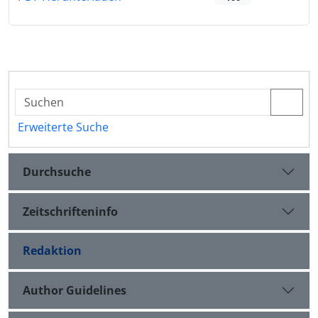
Erweiterte Suche
Durchsuche
Zeitschrifteninfo
Redaktion
Author Guidelines