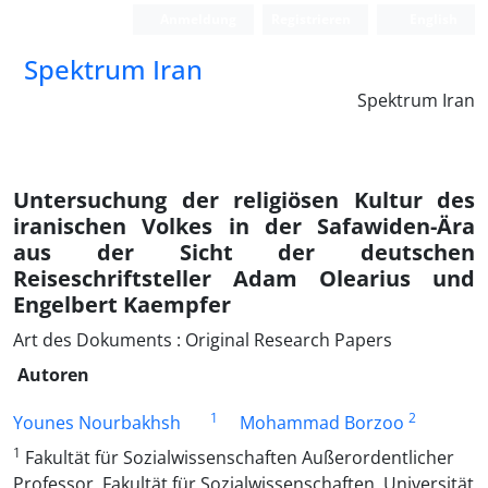
Anmeldung
Registrieren
English
Spektrum Iran
Spektrum Iran
Untersuchung der religiösen Kultur des
iranischen Volkes in der Safawiden-Ära
aus der Sicht der deutschen
Reiseschriftsteller Adam Olearius und
Engelbert Kaempfer
Art des Dokuments : Original Research Papers
Autoren
1
2
Younes Nourbakhsh
Mohammad Borzoo
1
Fakultät für Sozialwissenschaften Außerordentlicher
Professor, Fakultät für Sozialwissenschaften, Universität