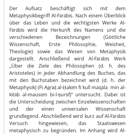
Der Aufsatz beschäftigt sich mit dem
Metaphysikbegriff Al-Fārābīs. Nach einem Überblick
über das Leben und die wichtigsten Werke Al-
Fārābīs wird die Herkunft des Namens und die
verschiedenen Bezeichnungen (Göttliche
Wissenschaft, Erste Philosophie, Weisheit,
Theologie) sowie das Wesen von Metaphysik
dargestellt. Anschließend wird Al-Fārābīs Werk
„Über die Ziele des Philosophen (d. h. des
Aristoteles) in jeder Abhandlung des Buches, das
mit den Buchstaben bezeichnet wird (d. h. der
Metaphysik) (Fī Aġrāᶁ al-Ḥakīm fī kull maqāla min al-
kitāb al-mausūm bi-l-ḥurūf)“ untersucht. Dabei ist
die Unterscheidung zwischen Einzelwissenschaften
und der einen universalen Wissenschaft
grundlegend. Abschließend wird kurz auf Al-Fārābīs
Versuch hingewiesen, das Staatswesen
metaphysisch zu begründen. Im Anhang wird Al-