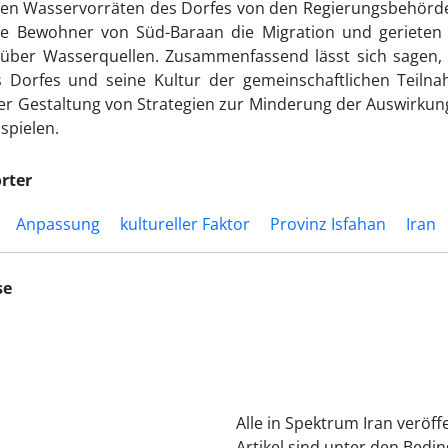
 den Wasservorräten des Dorfes von den Regierungsbehörde
ie Bewohner von Süd-Baraan die Migration und gerieten i
über Wasserquellen. Zusammenfassend lässt sich sagen, d
s Dorfes und seine Kultur der gemeinschaftlichen Teil
der Gestaltung von Strategien zur Minderung der Auswirkun
spielen.
rter
Anpassung
kultureller Faktor
Provinz Isfahan
Iran
se
Alle in Spektrum Iran veröff
Artikel sind unter den Bedi