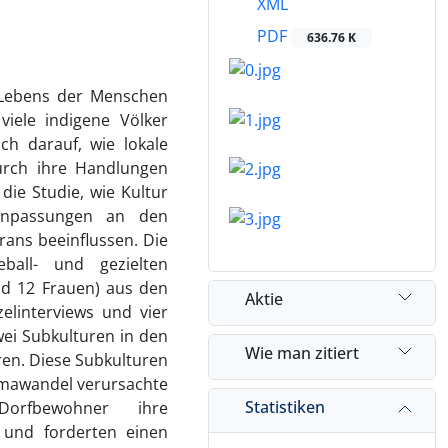
XML
PDF
636.76 K
s Lebens der Menschen
viele indigene Völker
ch darauf, wie lokale
urch ihre Handlungen
ie Studie, wie Kultur
 Anpassungen an den
rans beeinflussen. Die
ball- und gezielten
d 12 Frauen) aus den
Aktie
elinterviews und vier
wei Subkulturen in den
Wie man zitiert
ren. Diese Subkulturen
imawandel verursachte
Statistiken
Dorfbewohner ihre
und for­derten einen