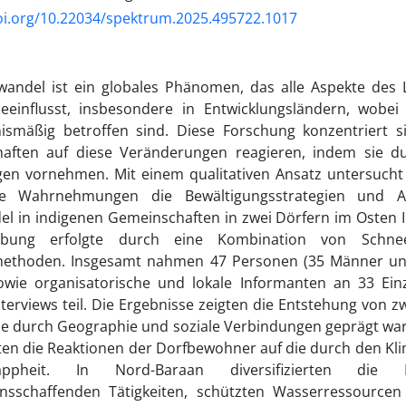
oi.org/10.22034/spektrum.2025.495722.1017
wandel ist ein globales Phänomen, das alle Aspekte de
beeinflusst, insbesondere in Entwicklungsländern, wobei 
nismäßig betroffen sind. Diese Forschung konzentriert si
aften auf diese Veränderungen reagieren, indem sie d
n vorneh­men. Mit einem qualitativen Ansatz untersucht d
le Wahrneh­mungen die Bewältigungsstrategien und
l in indigenen Ge­meinschaften in zwei Dörfern im Osten I
ebung erfolgte durch eine Kombination von Schnee
ethoden. Insgesamt nahmen 47 Personen (35 Männer un
owie organisatorische und lokale Infor­manten an 33 Einz
erviews teil. Die Ergebnisse zeigten die Entstehung von z
ie durch Geographie und soziale Verbin­dungen geprägt wa
ten die Reaktionen der Dorfbewohner auf die durch den Kl
appheit. In Nord-Baraan diversifizierten die 
sschaffenden Tätigkeiten, schützten Wasserressourcen 