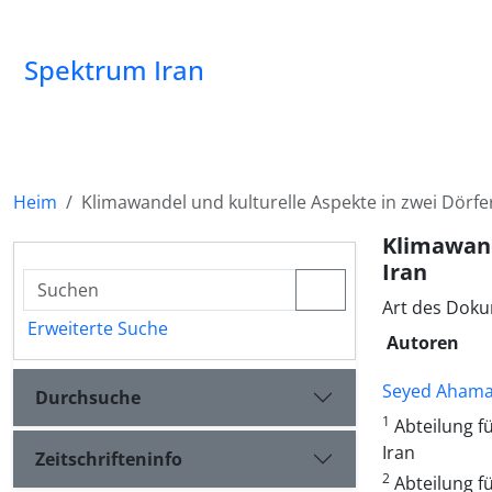
Spektrum Iran
Heim
Klimawandel und kulturelle Aspekte in zwei Dörfer
Klimawand
Iran
Art des Doku
Erweiterte Suche
Autoren
Seyed Ahama
Durchsuche
1
Abteilung fü
Iran
Zeitschrifteninfo
2
Abteilung fü