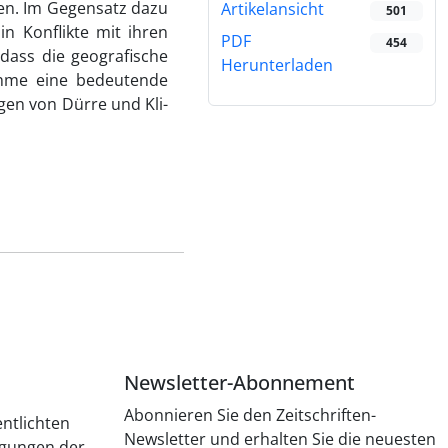
n. Im Ge­gensatz dazu
Artikelansicht
501
n Konflikte mit ihren
PDF
454
ass die geogra­fische
Herunterladen
nahme eine bedeutende
gen von Dürre und Kli­
Newsletter-Abonnement
Abonnieren Sie den Zeitschriften-
entlichten
Newsletter und erhalten Sie die neuesten
ngungen der