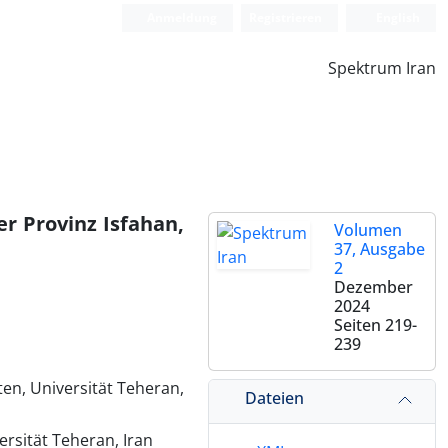
Anmeldung
Registrieren
English
Spektrum Iran
r Provinz Isfahan,
Volumen
37, Ausgabe
2
Dezember
2024
Seiten
219-
239
ten, Universität Teheran,
Dateien
ersität Teheran, Iran