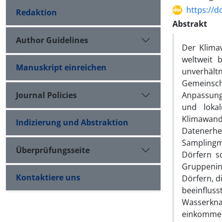
https://d
Redaktion
Abstrakt
Author Guidelines
Der Klima
welt­weit 
Manuskript einreichen
unverhält­
Gemeinsch
Journal Policies
Anpassunge
und loka
Klimawande
Indizierung und Abstraktion
Datenerh
Samplingm
Überprüfungsseite
Dörfern s
Gruppenint
Kontaktiere uns
Dörfern, d
beeinfluss
Wasserkn
einkommen