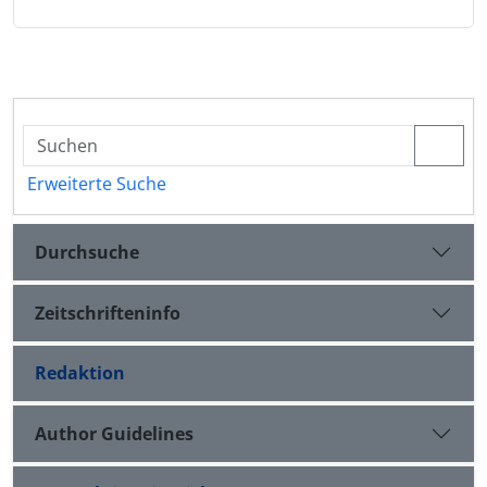
Erweiterte Suche
Durchsuche
Zeitschrifteninfo
Redaktion
Author Guidelines