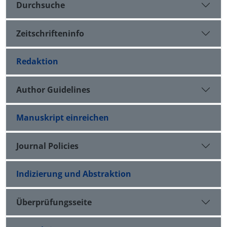
Durchsuche
Zeitschrifteninfo
Redaktion
Author Guidelines
Manuskript einreichen
Journal Policies
Indizierung und Abstraktion
Überprüfungsseite