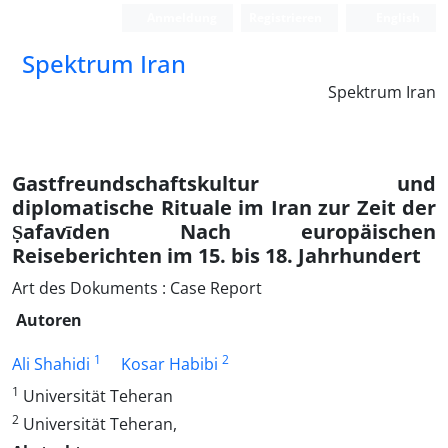
Anmeldung
Registrieren
English
Spektrum Iran
Spektrum Iran
Gastfreundschaftskultur und
diplomatische Rituale im Iran zur Zeit der
Ṣafavīden Nach europäischen
Reiseberichten im 15. bis 18. Jahrhundert
Art des Dokuments : Case Report
Autoren
1
2
Ali Shahidi
Kosar Habibi
1
Universität Teheran
2
Universität Teheran,