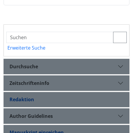
Erweiterte Suche
Durchsuche
Zeitschrifteninfo
Redaktion
Author Guidelines
Manuskript einreichen