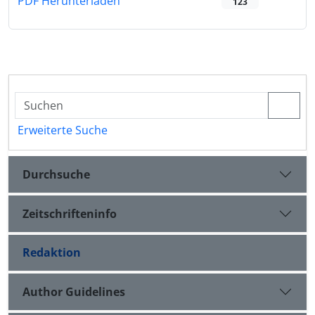
PDF Herunterladen
123
Erweiterte Suche
Durchsuche
Zeitschrifteninfo
Redaktion
Author Guidelines