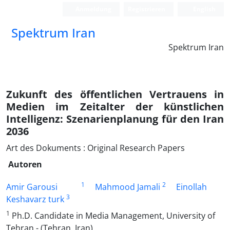
Anmeldung
Registrieren
English
Spektrum Iran
Spektrum Iran
Zukunft des öffentlichen Vertrauens in
Medien im Zeitalter der künstlichen
Intelligenz: Szenarienplanung für den Iran
2036
Art des Dokuments : Original Research Papers
Autoren
1
2
Amir Garousi
Mahmood Jamali
Einollah
3
Keshavarz turk
1
Ph.D. Candidate in Media Management, University of
Tehran - (Tehran, Iran)