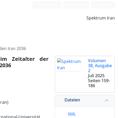
Anmeldung
Registrieren
English
Spektrum Iran
 den Iran 2036
im Zeitalter der
Volumen
 2036
38, Ausgabe
2
Juli 2025
Seiten
159-
186
Dateien
Iran)
XML
national-Universität,