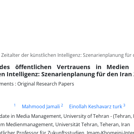
Zeitalter der künstlichen Intelligenz: Szenarienplanung für
des öffentlichen Vertrauens in Medien 
n Intelligenz: Szenarienplanung für den Iran
ments : Original Research Papers
1
2
3
Mahmood Jamali
Einollah Keshavarz turk
ate in Media Management, University of Tehran - (Tehran, 
m Medienmanagement, Universität Tehran, Teheran, Iran
licher Professor für Zukunftsstudien, Imam-Khomeini-Inter