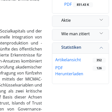
PDF
851.43 K
Aktie
 Sozialkapitals und der
Wie man zitiert
nelle Integration von
chtenproduktion und -
Statistiken
ünfte des öffentlichen
ierte Erkenntnisse für
Artikelansicht
352
n-Ansatzes kombiniert
rprüfung akademischer
PDF
126
Befragung von fünfzehn
Herunterladen
e mittels der MICMAC-
chlüsselvariablen und
ung als zwei kritische
f Basis dieser Achsen
rust, Islands of Trust
onen von Governance-