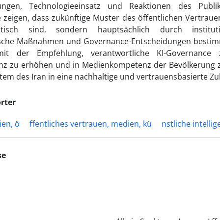
ungen, Technologieeinsatz und Reaktionen des Publi
 zeigen, dass zukünftige Muster des öffentlichen Vertraue
stisch sind, sondern hauptsächlich durch instituti
ische Maßnahmen und Governance-Entscheidungen bestimm
mit der Empfehlung, verantwortliche KI-Governance 
nz zu erhöhen und in Medienkompetenz der Bevölkerung z
em des Iran in eine nachhaltige und vertrauensbasierte Zu
rter
ien, ö
ffentliches vertrauen, medien, kü
nstliche intell
se