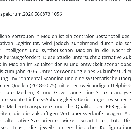
/spektrum.2026.566873.1056
liche Vertrauen in Medien ist ein zentraler Bestandteil des
tiven Legitimität, wird jedoch zunehmend durch die sch
er Intelligenz und synthetischen Medien in die Nachri
g herausgefordert. Diese Studie untersucht alternative Zuk
 in Medien im Zeitalter der KI und entwickelt szenariobas
bis zum Jahr 2036. Unter Verwendung eines Zukunftsstudie
hung Environmental Scanning und eine systematische Übe
scher Quellen (2018–2025) mit einer zweirundigen Delphi-
nen aus Medien, KI und Governance. Eine Strukturanalys
ntersuchte Einfluss–Abhängigkeits-Beziehungen zwischen S
erte Medien-Transparenz und die Qualität der KI-Regulier
eiten, die die zukünftigen Vertrauensverläufe prägen. Au
r alternative Szenarien entwickelt: Smart Trust, Total Dist
ed Trust, die jeweils unterschiedliche Konfigurati