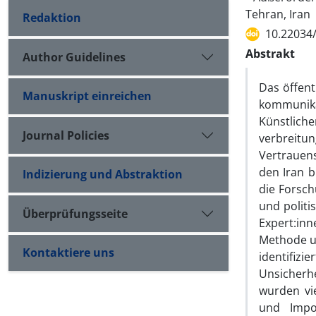
Tehran, Iran
Redaktion
10.22034
Abstrakt
Author Guidelines
Das öffent
Manuskript einreichen
kommunika
Künstlich
Journal Policies
verbreitun
Vertrauens
den Iran 
Indizierung und Abstraktion
die Forsc
und politi
Überprüfungsseite
Expert:in
Methode u
Kontaktiere uns
identifizi
Unsicherh
wurden vie
und Impos