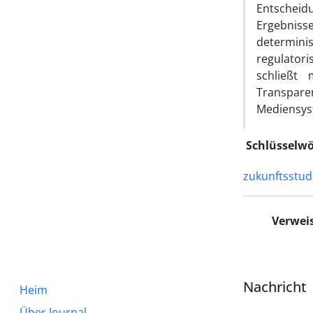
Entscheid
Ergebnisse
determini
regulator
schließt 
Transpare
Mediensyst
Schlüsselwö
zukunftsstud
Verwei
Nachricht
Heim
Über Journal