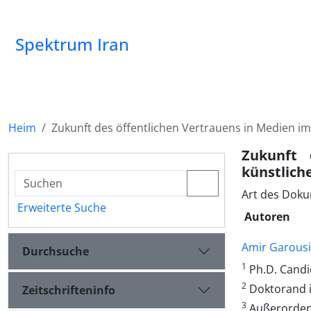
Spektrum Iran
Heim
Zukunft des öffentlichen Vertrauens in Medien im 
Zukunft 
künstliche
Art des Doku
Erweiterte Suche
Autoren
Amir Garousi
Durchsuche
1
Ph.D. Candid
2
Doktorand i
Zeitschrifteninfo
3
Außerordent