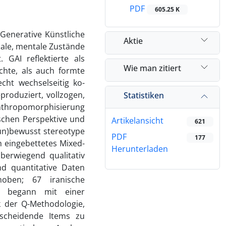
PDF
605.25 K
Generative Künstliche
Aktie
male, mentale Zustände
 GAI reflektierte als
Wie man zitiert
chte, als auch formte
cht wechselseitig ko-
produziert, vollzogen,
Statistiken
Anthropomorphisierung
ischen Perspektive und
Artikelansicht
621
(un)bewusst stereotype
PDF
177
 eingebettetes Mixed-
Herunterladen
berwiegend qualitativ
nd quantitative Daten
hoben; 67 iranische
ie begann mit einer
ik der Q-Methodologie,
scheidende Items zu