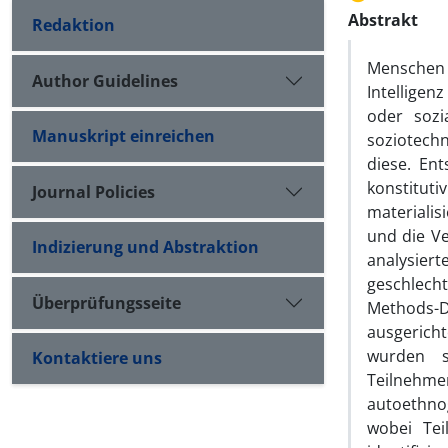
Abstrakt
Redaktion
Menschen 
Author Guidelines
Intelligen
oder sozia
Manuskript einreichen
soziotechn
diese. En
konstituti
Journal Policies
materialis
und die Ve
Indizierung und Abstraktion
analysiert
geschlecht
Überprüfungsseite
Methods-D
ausgerich
wurden si
Kontaktiere uns
Teilnehm
autoethnog
wobei Tei