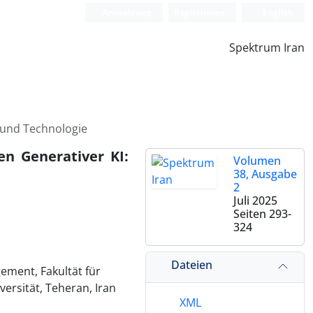
Anmeldung
Registrieren
English
Spektrum Iran
 und Technologie
n Generativer KI:
Volumen
38, Ausgabe
2
Juli 2025
Seiten
293-
324
Dateien
ment, Fakultät für
rsität, Teheran, Iran
XML