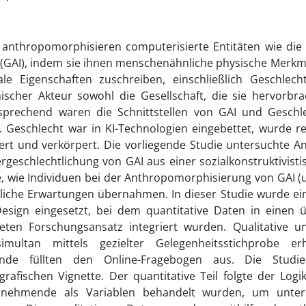
anthropomorphisieren computerisierte Entitäten wie die 
z (GAI), indem sie ihnen menschenähnliche physische Merk
le Eigenschaften zuschreiben, einschließlich Geschlecht.
ischer Akteur sowohl die Gesellschaft, die sie hervorbra
tsprechend waren die Schnittstellen von GAI und Geschle
v. Geschlecht war in KI-Technologien eingebettet, wurde re
iert und verkörpert. Die vorliegende Studie untersuchte 
rgeschlechtlichung von GAI aus einer sozialkonstruktivist
e, wie Individuen bei der Anthropomorphisierung von GAI 
liche Erwartungen übernahmen. In dieser Studie wurde ein
esign eingesetzt, bei dem quantitative Daten in einen ü
teten Forschungsansatz integriert wurden. Qualitative u
multan mittels gezielter Gelegenheitsstichprobe er
ende füllten den Online-Fragebogen aus. Die Stud
rafischen Vignette. Der quantitative Teil folgte der Log
lnehmende als Variablen behandelt wurden, um unter