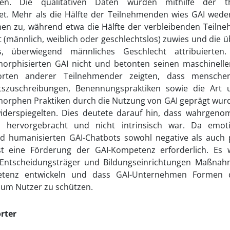
ieren. Die qualitativen Daten wurden mithilfe der 
et. Mehr als die Hälfte der Teilnehmenden wies GAI wede
en zu, während etwa die Hälfte der verbleibenden Teilne
 (männlich, weiblich oder geschlechtslos) zuwies und die
s, überwiegend männliches Geschlecht attribuierten
orphisierten GAI nicht und betonten seinen maschinell
orten anderer Teilnehmender zeigten, dass menschen
tszuschreibungen, Benennungspraktiken sowie die Art 
rphen Praktiken durch die Nutzung von GAI geprägt wurden
derspiegelten. Dies deutete darauf hin, dass wahrgeno
l hervorgebracht und nicht intrinsisch war. Da emo
 humanisierten GAI-Chatbots sowohl negative als auch 
st eine Förderung der GAI-Kompetenz erforderlich. Es 
e Entscheidungsträger und Bildungseinrichtungen Maßna
tenz entwickeln und dass GAI-Unternehmen Formen de
 um Nutzer zu schützen.
rter