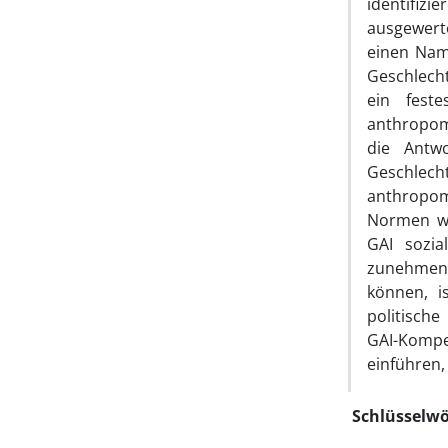
identifiz
ausgewert
einen Nam
Geschlecht
ein feste
anthropom
die Antw
Geschlech
anthropomo
Normen wi
GAI sozia
zunehmend
können, i
politisch
GAI-Kompe
einführen,
Schlüsselwö