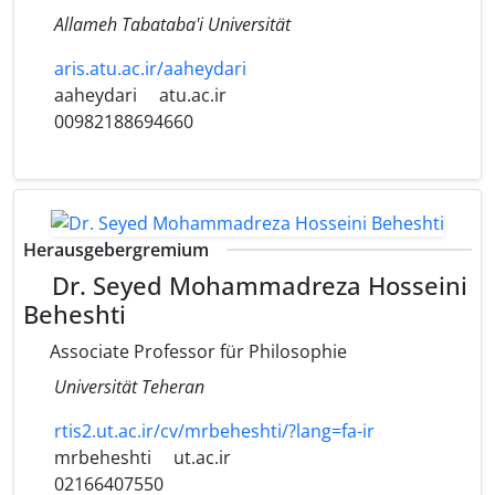
Allameh Tabataba'i Universität
aris.atu.ac.ir/aaheydari
aaheydari
atu.ac.ir
00982188694660
Herausgebergremium
Dr. Seyed Mohammadreza Hosseini
Beheshti
Associate Professor für Philosophie
Universität Teheran
rtis2.ut.ac.ir/cv/mrbeheshti/?lang=fa-ir
mrbeheshti
ut.ac.ir
02166407550