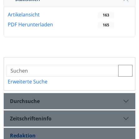
Artikelansicht
163
PDF Herunterladen
165
Erweiterte Suche
Durchsuche
Zeitschrifteninfo
Redaktion