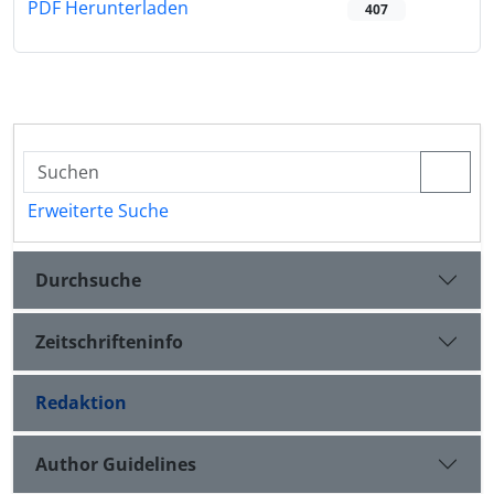
PDF Herunterladen
407
Erweiterte Suche
Durchsuche
Zeitschrifteninfo
Redaktion
Author Guidelines