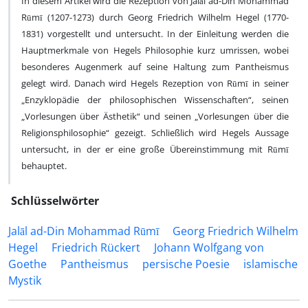
In diesem Artikel wird die Rezeption von Jalāl ad-Din Mohammad
Rūmī (1207-1273) durch Georg Friedrich Wilhelm Hegel (1770-
1831) vorgestellt und untersucht. In der Einleitung werden die
Hauptmerkmale von Hegels Philosophie kurz umrissen, wobei
besonderes Augenmerk auf seine Haltung zum Pantheismus
gelegt wird. Danach wird Hegels Rezeption von Rūmī in seiner
„Enzyklopädie der philosophischen Wissenschaften“, seinen
„Vorlesungen über Ästhetik“ und seinen „Vorlesungen über die
Religionsphilosophie“ gezeigt. Schließlich wird Hegels Aussage
untersucht, in der er eine große Übereinstimmung mit Rūmī
behauptet.
Schlüsselwörter
Jalāl ad-Din Mohammad Rūmī
Georg Friedrich Wilhelm
Hegel
Friedrich Rückert
Johann Wolfgang von
Goethe
Pantheismus
persische Poesie
islamische
Mystik