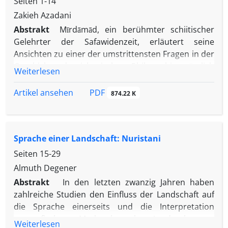
Seiten
1-14
Zakieh Azadani
Abstrakt
Mīrdāmād, ein berühmter schiitischer
Gelehrter der Safawidenzeit, erläutert seine
Ansichten zu einer der umstrittensten Fragen in der
Geschichte der islamischen Philosophie, nämlich
Weiterlesen
zur Frage des menschlichen freien Willens, in der
Abhandlung
Risāla al-Īqā
ẓ
ā
t f
ī
al-Khalq al-A
ʿ
m
ā
l
PDF
Artikel ansehen
874.22 K
(Abhandlung der Weckrufe zur Schöpfung der
Handlungen). Beeinflusst von Tūsīs Lösung des
Problems, versucht er ebenfalls, den menschlichen
Sprache einer Landschaft: Nuristani
freien Willen nicht neben, sondern im Einklang mit
dem Willen der Ursächlichen Ursache zu
Seiten
15-29
rechtfertigen. Sein Ziel ist es, zu beweisen, dass der
Almuth Degener
freie Wille des Menschen nicht im Widerspruch zum
Abstrakt
In den letzten zwanzig Jahren haben
absoluten Willen Gottes steht, indem er einen
zahlreiche Studien den Einfluss der Landschaft auf
mittleren Weg definiert, der weder Zwang (ǧabr)
die Sprache einerseits und die Interpretation
noch völlige Übertragung der Macht auf den
geografischer Merkmale als Ausdruck von
Weiterlesen
Menschen (tafwīd) darstellt.